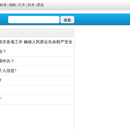
粉巷
|
潮购
|
艺术
|
招考
|
爱游
救灾各项工作 确保人民群众生命财产安全
怕？
该咋办？
个人信息?
？
”