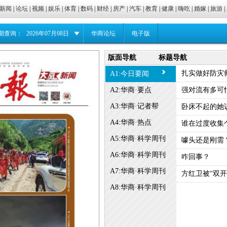
新闻
|
论坛
|
视频
|
娱乐
|
体育
|
数码
|
财经
|
房产
|
汽车
|
教育
|
健康
|
嗨吃
|
婚嫁
|
旅游
|
期查询：
2026年07月08日
华商论坛
电子版
版面导航
标题导航
扎实做好防灾
A1:今日要闻
A2:华商·要点
强对流有多可
A3:华商·记者帮
卧床不起的她
A4:华商·热点
谁在过度收集
A5:华商·科学周刊
噱头还是刚需
A6:华商·科学周刊
咋回事？
A7:华商·科学周刊
方红卫被“双开
A8:华商·科学周刊