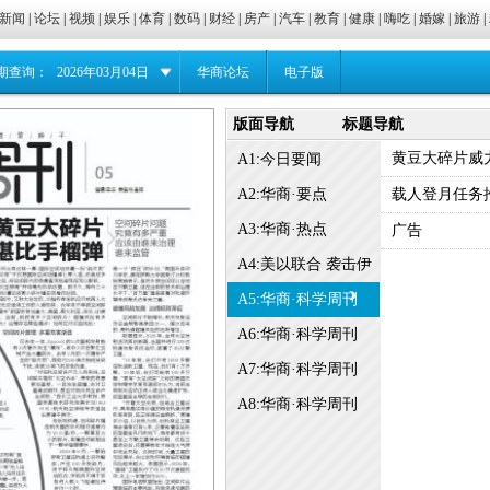
新闻
|
论坛
|
视频
|
娱乐
|
体育
|
数码
|
财经
|
房产
|
汽车
|
教育
|
健康
|
嗨吃
|
婚嫁
|
旅游
|
期查询：
2026年03月04日
华商论坛
电子版
版面导航
标题导航
黄豆大碎片威
A1:今日要闻
A2:华商·要点
载人登月任务推
A3:华商·热点
广告
A4:美以联合 袭击伊
朗
A5:华商·科学周刊
A6:华商·科学周刊
A7:华商·科学周刊
A8:华商·科学周刊