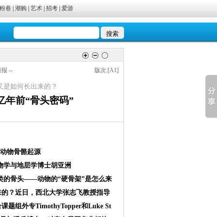
粉巷
|
潮购
|
艺术
|
招考
|
爱游
商报 --
版次:[A1]
又是如何长出来的？
亿年前“骨头密码”
前动物骨骼起源
学与地层学博士胡亚洲
骨头——动物的“硬骨架”是怎么来
来的？近日，西北大学张志飞教授指导
专TimothyTopper和Luke St