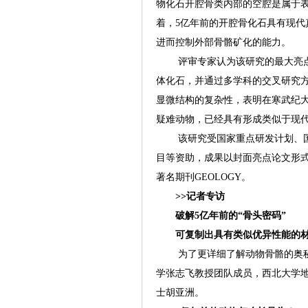
物化石开腔骨类内部的空腔是属于
着，5亿年前的开腔骨化石具有现代
进而控制外部骨骼矿化的能力。
评审专家认为该研究的最大亮点
体化石，并通过多学科的交叉研究
显微结构的复杂性，表明在寒武纪
疑难动物，已经具有形成类似于现
该研究受国家重点研发计划、国
目等资助，成果以封面亮点论文形式发
著名期刊GEOLOGY。
>>记者专访
破解5亿年前的“骨头密码”
可复制出具有类似优异性能的
为了更详细了解动物骨骼的奥秘
学张志飞教授团队成员，西北大学
士胡亚洲。