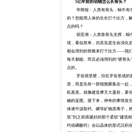
5亿年前的动物怎么长骨头？
华商报：人类有骨头，蜗牛有壳，
的？您能用人体的生长打个比方，解
点的吗？
胡亚洲：人类靠骨头支撑，蜗牛用
现，看似简单，但其实是生命演化
都会用到的骨骼来打个比方——我
每天都能、而且必须用到的“硬骨头
点的。
牙齿很坚硬，但在牙齿形成的最
质，而是先有一群细胞聚集在一起
机基质。就像建造摩天大厦前，要
确的蓝图。接下来，神奇的事情发
体液中汲取钙、磷等矿物质离子，然
筑”到之前搭建好的那个柔软“建筑
钙或磷酸钙）会以晶体的形式沉积