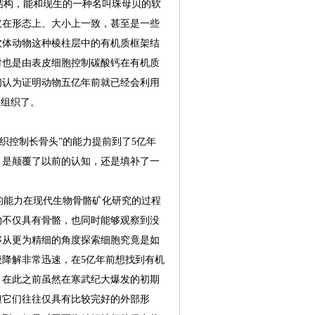
构，能和现生的一种名叫珠母贝的软
仅在形态上、大小上一致，甚至是一些
软体动物这种棱柱层中的有机质框架结
时也是由表皮细胞控制碳酸钙在有机质
们认为证明动物五亿年前就已经会利用
皮组织了。
控制长骨头”的能力提前到了5亿年
？是颠覆了以前的认知，还是填补了一
能力在现代生物骨骼矿化研究的过程
物不仅具有骨骼，也同时能够观察到没
够从更为精细的角度探索细胞究竟是如
降解非常迅速，在5亿年前想找到有机
，在此之前虽然在寒武纪大爆发的初期
但它们往往仅具有比较完好的外部形