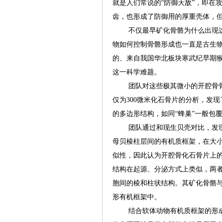
就是人们常说的“防御天敌”，即在
齿，也形成了防御用的厚重壳体，
不仅最早矿化骨骼为什么出现这
物如何控制骨骼形成也一直是古生
的、来自我国华北板块寒武纪早期
这一科学难题。
团队对这些极其微小的开腔骨骨
仅为300微米化石骨片的分析，发
的多边形结构，如同“蜂巢”一般包
团队通过和现生贝壳对比，发现
母贝棱柱层间的有机质框架，在大
似性，因此认为开腔骨化石骨片上
结构在起源、分泌方式上类似，两
胞间的棱和柱状结构。其矿化骨骼
形有机框架中。
结合软体动物有机质框架的形成