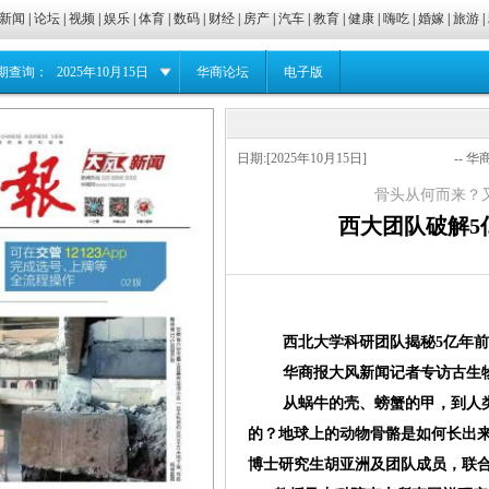
新闻
|
论坛
|
视频
|
娱乐
|
体育
|
数码
|
财经
|
房产
|
汽车
|
教育
|
健康
|
嗨吃
|
婚嫁
|
旅游
|
期查询：
2025年10月15日
华商论坛
电子版
日期:[2025年10月15日]
-- 华
骨头从何而来？
西大团队破解5
西北大学科研团队揭秘5亿年
华商报大风新闻记者专访古生物
从蜗牛的壳、螃蟹的甲，到人类的
的？地球上的动物骨骼是如何长出
博士研究生胡亚洲及团队成员，联合课题组外