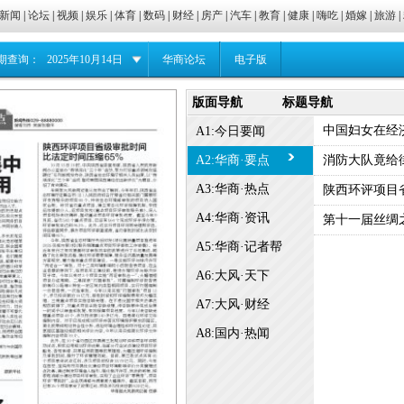
新闻
|
论坛
|
视频
|
娱乐
|
体育
|
数码
|
财经
|
房产
|
汽车
|
教育
|
健康
|
嗨吃
|
婚嫁
|
旅游
|
期查询：
2025年10月14日
华商论坛
电子版
版面导航
标题导航
中国妇女在经
A1:今日要闻
A2:华商·要点
消防大队竟给
A3:华商·热点
陕西环评项目
A4:华商·资讯
第十一届丝绸之
A5:华商·记者帮
A6:大风·天下
A7:大风·财经
A8:国内·热闻