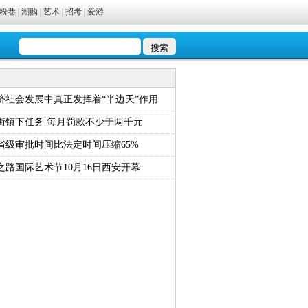
粉巷
|
潮购
|
艺术
|
招考
|
爱游
济社会发展中真正发挥着“半边天”作用
街镇下任务 每月罚款不少于两千元
省级审批时间比法定时间压缩65%
路国际艺术节10月16日西安开幕