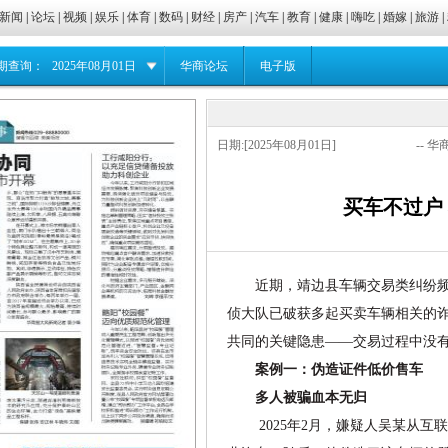
新闻
|
论坛
|
视频
|
娱乐
|
体育
|
数码
|
财经
|
房产
|
汽车
|
教育
|
健康
|
嗨吃
|
婚嫁
|
旅游
|
期查询：
2025年08月01日
华商论坛
电子版
日期:[2025年08月01日]
-- 华
买车不过户
近期，靖边县车辆交易类纠纷
侦大队已破获多起买卖车辆相关的
共同的关键隐患——交易过程中没
案例一：伪造证件低价售车
多人被骗血本无归
2025年2月，嫌疑人吴某从互