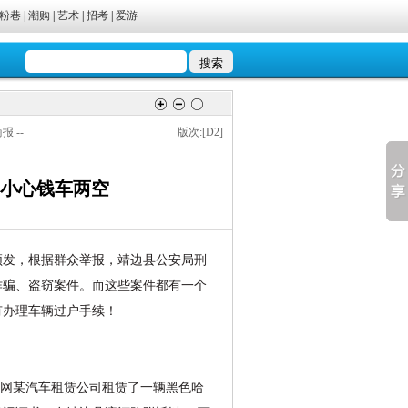
粉巷
|
潮购
|
艺术
|
招考
|
爱游
商报 --
版次:[D2]
 小心钱车两空
频发，根据群众举报，靖边县公安局刑
诈骗、盗窃案件。而这些案件都有一个
有办理车辆过户手续！
联网某汽车租赁公司租赁了一辆黑色哈