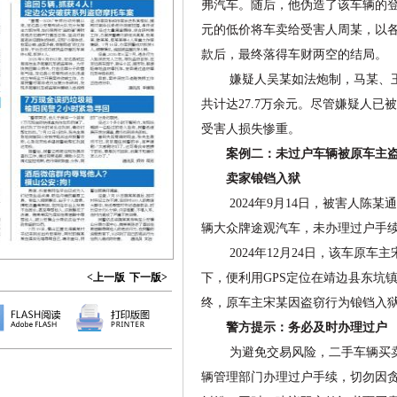
弗汽车。随后，他伪造了该车辆的登
元的低价将车卖给受害人周某，以
款后，最终落得车财两空的结局。
嫌疑人吴某如法炮制，马某、王
共计达27.7万余元。尽管嫌疑人
受害人损失惨重。
案例二：未过户车辆被原车主
卖家锒铛入狱
2024年9月14日，被害人陈某通
辆大众牌途观汽车，未办理过户手
2024年12月24日，该车原车
<上一版
下一版>
下，便利用GPS定位在靖边县东坑
终，原车主宋某因盗窃行为锒铛入
警方提示：务必及时办理过户
为避免交易风险，二手车辆买卖
辆管理部门办理过户手续，切勿因