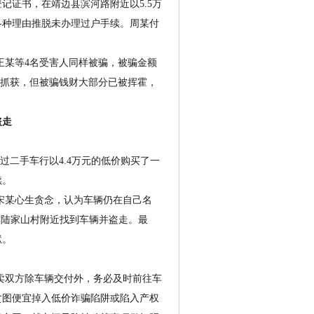
记证书，在靖边县滨河路附近以5.5万
各种理由推脱未办理过户手续。周某付
某等4名受害人同样被骗，被骗金额
已被抓获，但被骗钱财大部分已被挥霍，
盗走
过二手车行以4.4万元的低价购买了一
续。
主宋某心生贪念，认为车辆仍在自己名
镇陆家山村附近找到车辆并盗走。最
狱。
双方除车辆交付外，务必及时前往车
贪图便宜掉入低价诈骗陷阱或陷入产权